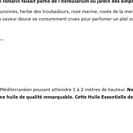
romarin faisait partie de l’herbularium ou jardin des simp
ouronnes, herbe des troubadours, rose marine, rosée de la mer,
 à la saveur douce se consomment crues pour parfumer un plat o
–
 Méditerranéen pouvant atteindre 1 à 2 mètres de hauteur.
No
ne huile de qualité remarquable. Cette
Huile Essentielle d