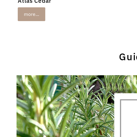
Atlas Cedar
more...
Gui