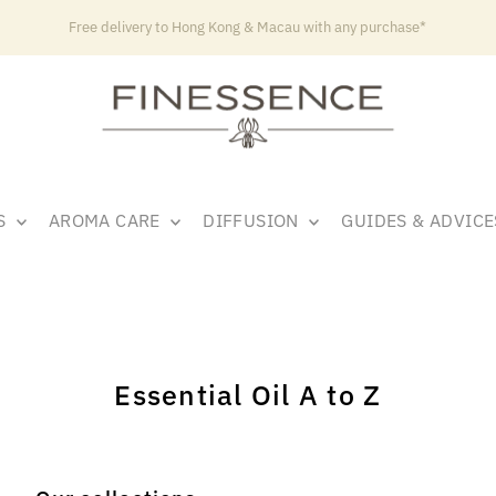
Free delivery to Hong Kong & Macau with any purchase*
LS
AROMA CARE
DIFFUSION
GUIDES & ADVIC
Essential Oil A to Z