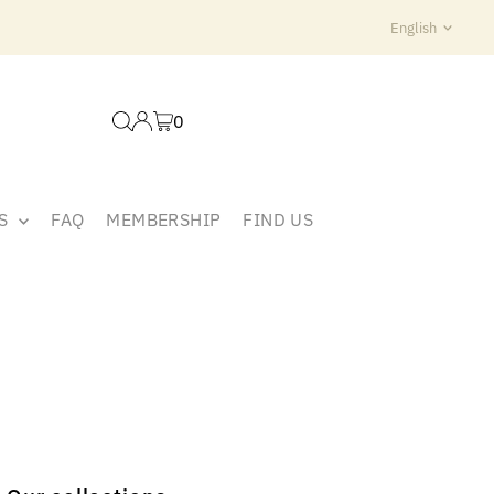
Langua
English
0
ES
FAQ
MEMBERSHIP
FIND US