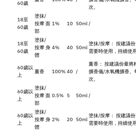
60歲
次。
塗抹/
18至
按摩 面
1%
10
50ml
/
60歲
部
塗抹/
18至
塗抹/按摩： 按建議
按摩 身
4%
40
50ml
60歲
需要時使用，持續使用
體
薰香： 按建議份量將
60歲以
薰香
100%
40
/
擴香儀/水氧機擴香。
上
次。
塗抹/
60歲以
按摩 面
0.5%
5
50ml
/
上
部
塗抹/
60歲以
塗抹/按摩： 按建議
按摩 身
2%
20
50ml
上
需要時使用，持續使用
體