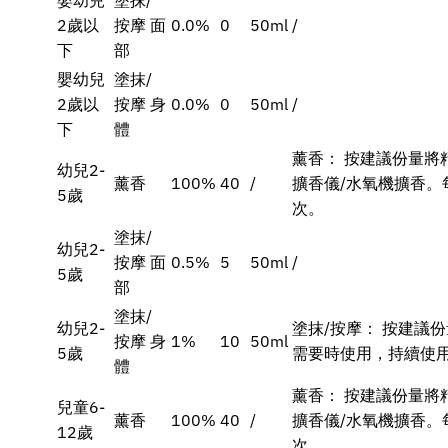
嬰幼兒
塗抹/
2歲以
按摩 面
0.0%
0
50ml
/
下
部
嬰幼兒
塗抹/
2歲以
按摩 身
0.0%
0
50ml
/
下
體
薰香： 按建議份量將
幼兒2-
薰香
100%
40
/
擴香儀/水氧機擴香。
5歲
次。
塗抹/
幼兒2-
按摩 面
0.5%
5
50ml
/
5歲
部
塗抹/
幼兒2-
塗抹/按摩： 按建議
按摩 身
1%
10
50ml
5歲
需要時使用，持續使用
體
薰香： 按建議份量將
兒童6-
薰香
100%
40
/
擴香儀/水氧機擴香。
12歲
次。