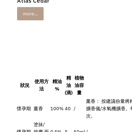
Atlas Cedar
more...
精
植物
使用方
精油
狀況
油
油容
法
%
(滴)
量
薰香： 按建議份量將
懷孕期
薰香
100%
40
/
擴香儀/水氧機擴香。
次。
塗抹/
懷孕期
按摩 面
0.5%
5
50ml
/