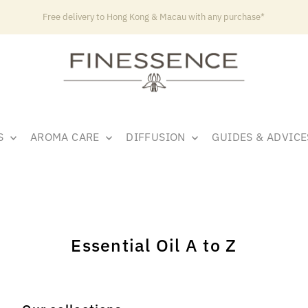
Free delivery to Hong Kong & Macau with any purchase*
LS
AROMA CARE
DIFFUSION
GUIDES & ADVIC
Essential Oil A to Z