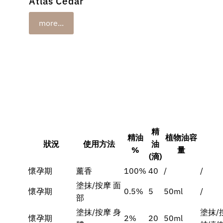
Atlas Cedar
more...
精
精油
植物油容
狀況
使用方法
油
%
量
(滴)
懷孕期
薰香
100%
40
/
/
塗抹/按摩 面
懷孕期
0.5%
5
50ml
/
部
塗抹/按摩 身
塗抹/
懷孕期
2%
20
50ml