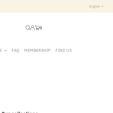
Langua
English
0
ES
FAQ
MEMBERSHIP
FIND US