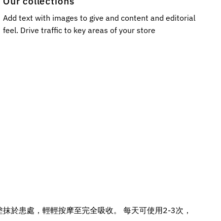
Our collections
Add text with images to give and content and editorial
feel. Drive traffic to key areas of your store
塗抹於患處，輕輕按摩至完全吸收。 每天可使用2-3次，