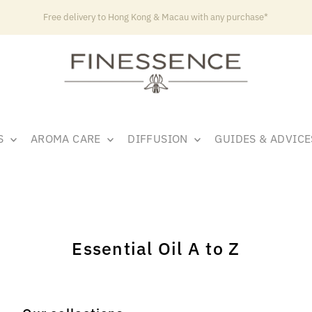
Free delivery to Hong Kong & Macau with any purchase*
LS
AROMA CARE
DIFFUSION
GUIDES & ADVIC
Essential Oil A to Z