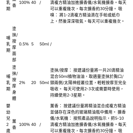
乳
100%
40
/
滴複方精油加進擴香儀/水氧機擴香。每天
香
期
可以重複幾次，每次擴香約30分鐘。 吸
嗅： 將1-2滴複方精油滴在手帕或紙巾
上，然後深深吸氣。每天可以重複幾次。
塗
抹/
哺
按
乳
0.5%
5
50ml
/
摩
期
面
部
塗
塗抹/按摩： 按建議份量將一共20滴精油
抹/
哺
混合50ml植物油油，取適量塗抹於胸口/
按
乳
2%
20
50ml
頸兩側/太陽神經叢位置，輕輕按摩至完全
摩
期
吸收。 每天可使用2-3次或需要時使用，
身
持續使用2-3星期。
體
嬰
薰香： 按建議份量將精油混合成複方精油
幼
並儲存在深色的玻璃精油瓶中備用。 擴香
兒
儀/水氧機： 按照產品說明指示，把5-10
薰
2
100%
40
/
滴複方精油加進擴香儀/水氧機擴香。每天
香
歲
可以重複幾次，每次擴香約30分鐘。 吸