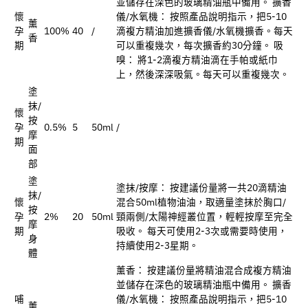
並儲存在深色的玻璃精油瓶中備用。 擴香
懷
儀/水氧機： 按照產品說明指示，把5-10
薰
孕
100%
40
/
滴複方精油加進擴香儀/水氧機擴香。每天
香
期
可以重複幾次，每次擴香約30分鐘。 吸
嗅： 將1-2滴複方精油滴在手帕或紙巾
上，然後深深吸氣。每天可以重複幾次。
塗
抹/
懷
按
孕
0.5%
5
50ml
/
摩
期
面
部
塗
塗抹/按摩： 按建議份量將一共20滴精油
抹/
懷
混合50ml植物油油，取適量塗抹於胸口/
按
孕
2%
20
50ml
頸兩側/太陽神經叢位置，輕輕按摩至完全
摩
期
吸收。 每天可使用2-3次或需要時使用，
身
持續使用2-3星期。
體
薰香： 按建議份量將精油混合成複方精油
並儲存在深色的玻璃精油瓶中備用。 擴香
哺
儀/水氧機： 按照產品說明指示，把5-10
薰