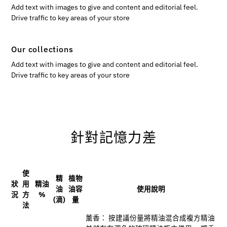
Add text with images to give and content and editorial feel.
Drive traffic to key areas of your store
Our collections
Add text with images to give and content and editorial feel.
Drive traffic to key areas of your store
針對記憶力差
使
精
植物
狀
用
精油
油
油容
使用說明
況
方
%
(滴)
量
法
薰香： 按建議份量將精油混合成複方精油