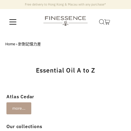
Free delivery to Hong Kong & Macau with any purchase*
Home
›
針對記憶力差
Essential Oil A to Z
Atlas Cedar
more...
Our collections