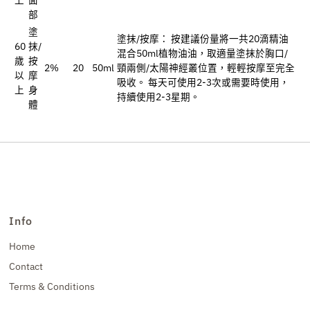
部
塗
塗抹/按摩： 按建議份量將一共20滴精油
60
抹/
混合50ml植物油油，取適量塗抹於胸口/
歲
按
2%
20
50ml
頸兩側/太陽神經叢位置，輕輕按摩至完全
以
摩
吸收。 每天可使用2-3次或需要時使用，
上
身
持續使用2-3星期。
體
Info
Home
Contact
Terms & Conditions