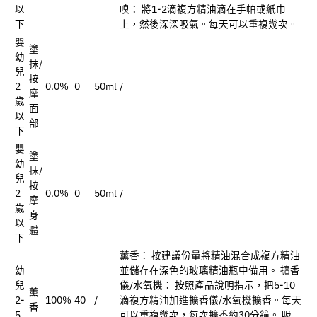
以
嗅： 將1-2滴複方精油滴在手帕或紙巾
下
上，然後深深吸氣。每天可以重複幾次。
嬰
塗
幼
抹/
兒
按
2
0.0%
0
50ml
/
摩
歲
面
以
部
下
嬰
塗
幼
抹/
兒
按
2
0.0%
0
50ml
/
摩
歲
身
以
體
下
薰香： 按建議份量將精油混合成複方精油
幼
並儲存在深色的玻璃精油瓶中備用。 擴香
兒
儀/水氧機： 按照產品說明指示，把5-10
薰
2-
100%
40
/
滴複方精油加進擴香儀/水氧機擴香。每天
香
5
可以重複幾次，每次擴香約30分鐘。 吸