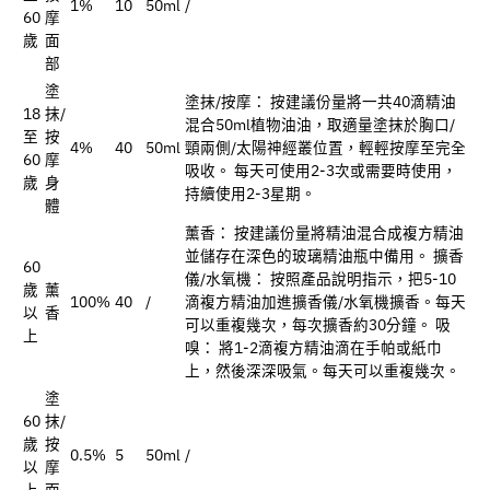
1%
10
50ml
/
60
摩
歲
面
部
塗
塗抹/按摩： 按建議份量將一共40滴精油
18
抹/
混合50ml植物油油，取適量塗抹於胸口/
至
按
4%
40
50ml
頸兩側/太陽神經叢位置，輕輕按摩至完全
60
摩
吸收。 每天可使用2-3次或需要時使用，
歲
身
持續使用2-3星期。
體
薰香： 按建議份量將精油混合成複方精油
並儲存在深色的玻璃精油瓶中備用。 擴香
60
儀/水氧機： 按照產品說明指示，把5-10
歲
薰
100%
40
/
滴複方精油加進擴香儀/水氧機擴香。每天
以
香
可以重複幾次，每次擴香約30分鐘。 吸
上
嗅： 將1-2滴複方精油滴在手帕或紙巾
上，然後深深吸氣。每天可以重複幾次。
塗
60
抹/
歲
按
0.5%
5
50ml
/
以
摩
上
面