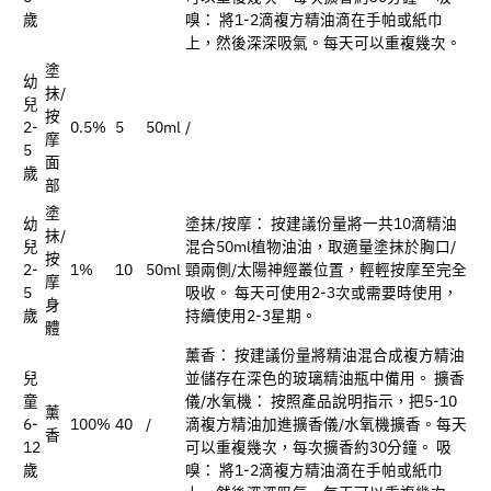
歲
嗅： 將1-2滴複方精油滴在手帕或紙巾
上，然後深深吸氣。每天可以重複幾次。
塗
幼
抹/
兒
按
2-
0.5%
5
50ml
/
摩
5
面
歲
部
塗
幼
塗抹/按摩： 按建議份量將一共10滴精油
抹/
兒
混合50ml植物油油，取適量塗抹於胸口/
按
2-
1%
10
50ml
頸兩側/太陽神經叢位置，輕輕按摩至完全
摩
5
吸收。 每天可使用2-3次或需要時使用，
身
歲
持續使用2-3星期。
體
薰香： 按建議份量將精油混合成複方精油
兒
並儲存在深色的玻璃精油瓶中備用。 擴香
童
儀/水氧機： 按照產品說明指示，把5-10
薰
6-
100%
40
/
滴複方精油加進擴香儀/水氧機擴香。每天
香
12
可以重複幾次，每次擴香約30分鐘。 吸
歲
嗅： 將1-2滴複方精油滴在手帕或紙巾