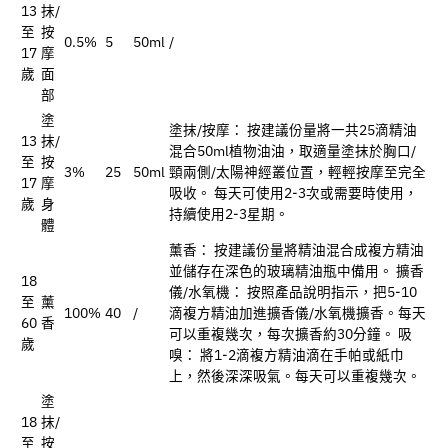
13
抹/
至
按
0.5%
5
50ml
/
17
摩
歲
面
部
塗
塗抹/按摩： 按建議份量將一共25滴精油
13
抹/
混合50ml植物油油，取適量塗抹於胸口/
至
按
3%
25
50ml
頸兩側/太陽神經叢位置，輕輕按摩至完全
17
摩
吸收。 每天可使用2-3次或需要時使用，
歲
身
持續使用2-3星期。
體
薰香： 按建議份量將精油混合成複方精油
並儲存在深色的玻璃精油瓶中備用。 擴香
18
儀/水氧機： 按照產品說明指示，把5-10
至
薰
100%
40
/
滴複方精油加進擴香儀/水氧機擴香。每天
60
香
可以重複幾次，每次擴香約30分鐘。 吸
歲
嗅： 將1-2滴複方精油滴在手帕或紙巾
上，然後深深吸氣。每天可以重複幾次。
塗
18
抹/
至
按