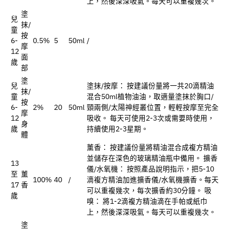
上，然後深深吸氣。每天可以重複幾次。
塗
兒
抹/
童
按
6-
0.5%
5
50ml
/
摩
12
面
歲
部
塗
兒
塗抹/按摩： 按建議份量將一共20滴精油
抹/
童
混合50ml植物油油，取適量塗抹於胸口/
按
6-
2%
20
50ml
頸兩側/太陽神經叢位置，輕輕按摩至完全
摩
12
吸收。 每天可使用2-3次或需要時使用，
身
歲
持續使用2-3星期。
體
薰香： 按建議份量將精油混合成複方精油
並儲存在深色的玻璃精油瓶中備用。 擴香
13
儀/水氧機： 按照產品說明指示，把5-10
至
薰
100%
40
/
滴複方精油加進擴香儀/水氧機擴香。每天
17
香
可以重複幾次，每次擴香約30分鐘。 吸
歲
嗅： 將1-2滴複方精油滴在手帕或紙巾
上，然後深深吸氣。每天可以重複幾次。
塗