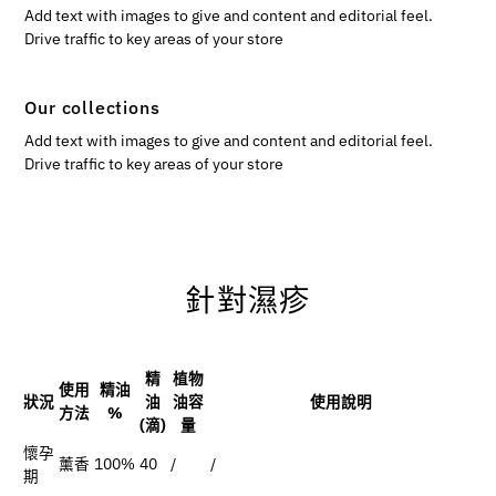
Add text with images to give and content and editorial feel.
Drive traffic to key areas of your store
Our collections
Add text with images to give and content and editorial feel.
Drive traffic to key areas of your store
針對濕疹
精
植物
使用
精油
狀況
油
油容
使用說明
方法
%
(滴)
量
懷孕
薰香
100%
40
/
/
期