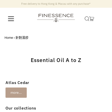
Free delivery to Hong Kong & Macau with any purchase*
Home
›
針對濕疹
Essential Oil A to Z
Atlas Cedar
more...
Our collections