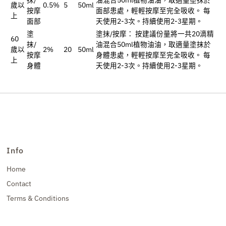
歲以
0.5%
5
50ml
按摩
面部患處，輕輕按摩至完全吸收。 每
上
面部
天使用2-3次。持續使用2-3星期。
塗
塗抹/按摩： 按建議份量將一共20滴精
60
抹/
油混合50ml植物油油，取適量塗抹於
歲以
2%
20
50ml
按摩
身體患處，輕輕按摩至完全吸收。 每
上
身體
天使用2-3次。持續使用2-3星期。
Info
Home
Contact
Terms & Conditions